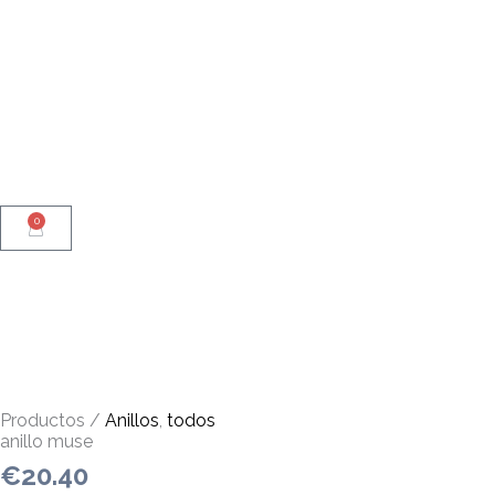
Ir
al
contenido
0
Carrito
Productos /
Anillos
,
todos
anillo muse
€
20.40